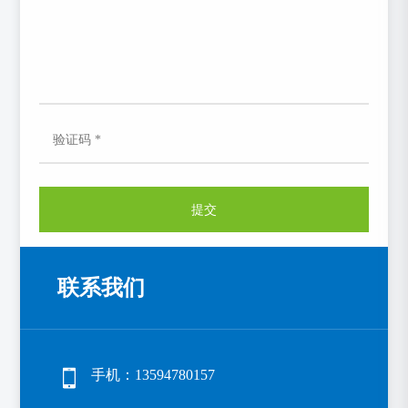
联系我们
手机：13594780157