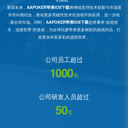
展望未来，
AAPOKER苹果IOS下载
将继续坚持技术创新与市场需
求导向相结合，推动更多突破性技术在游戏中的应用，进一步拓
展全球市场。同时，
AAPOKER苹果IOS下载
也将秉承“创造快
乐，连接世界”的使命，为全球玩家带来更多精彩的游戏作品，打
造更加丰富多彩的虚拟世界。
公司员工超过
1000
名
公司研发人员超过
50
名