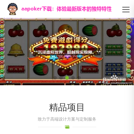
精品项目
致力于高端设计方案与定制服务