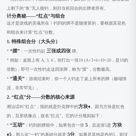
上剩下的“鱼”无人能钓，则归当前回合的出牌者所有。
计分奥秘——“红点”与组合
这才是游戏的灵魂所在！钓到的牌不是随便算的，要根据其花色
和组合来计算“红点”分数。
1. 特殊组合分（大头分）
“摆”
三张或四张
*
：一次性钓起
牌。
* 例如：桌面上有 A, 3, 6，你打出一张10 (A+3+6+10=20，是10的
倍数)，即可一次性钓走这四张牌，称为“摆”，分数极高。
“通关”
*
：游戏结束时，你一个人钓走了桌上所有的牌（极端情
况，非常罕见）。
2. “红点”分——分数的核心来源
方块♦️
潮汕话叫“红点”，指的就是扑克牌中的
。因为方块是红色
的，且形状像点，故名“红点”。它的计分规则如下：
“五胡”
5
方块
*
：钓到的牌组中，如果包含一张
，且这张5是
♦️5
5分
，那么这“一钓”的基础分就是
。如果是其他花色的5，则没