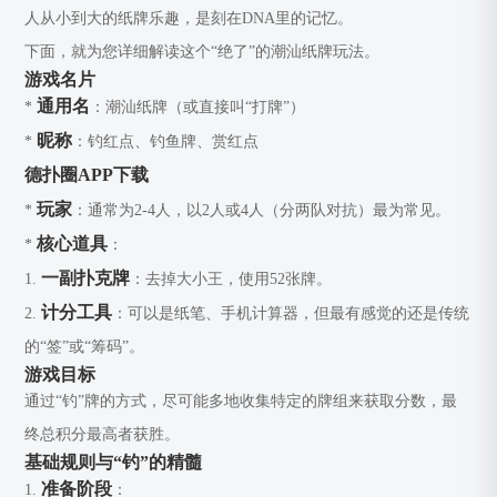
人从小到大的纸牌乐趣，是刻在DNA里的记忆。
下面，就为您详细解读这个“绝了”的潮汕纸牌玩法。
游戏名片
通用名
*
：潮汕纸牌（或直接叫“打牌”）
昵称
*
：钓红点、钓鱼牌、赏红点
德扑圈APP下载
玩家
*
：通常为2-4人，以2人或4人（分两队对抗）最为常见。
核心道具
*
：
一副扑克牌
1.
：去掉大小王，使用52张牌。
计分工具
2.
：可以是纸笔、手机计算器，但最有感觉的还是传统
的“签”或“筹码”。
游戏目标
通过“钓”牌的方式，尽可能多地收集特定的牌组来获取分数，最
终总积分最高者获胜。
基础规则与“钓”的精髓
准备阶段
1.
：