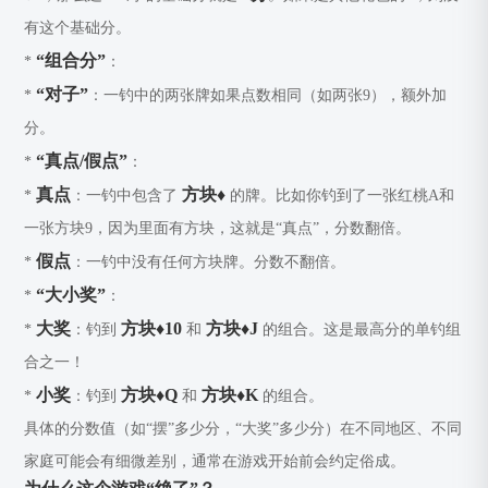
有这个基础分。
“组合分”
*
：
“对子”
*
：一钓中的两张牌如果点数相同（如两张9），额外加
分。
“真点/假点”
*
：
真点
方块♦️
*
：一钓中包含了
的牌。比如你钓到了一张红桃A和
一张方块9，因为里面有方块，这就是“真点”，分数翻倍。
假点
*
：一钓中没有任何方块牌。分数不翻倍。
“大小奖”
*
：
大奖
方块♦️10
方块♦️J
*
：钓到
和
的组合。这是最高分的单钓组
合之一！
小奖
方块♦️Q
方块♦️K
*
：钓到
和
的组合。
具体的分数值（如“摆”多少分，“大奖”多少分）在不同地区、不同
家庭可能会有细微差别，通常在游戏开始前会约定俗成。