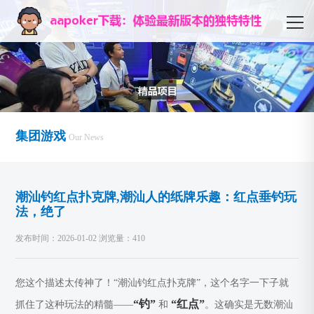
集团游戏
Our News
潮汕钓红点扑克牌,潮汕人的纸牌乐趣：红点垂钓玩
法，绝了
发布时间：2026-01-02 浏览量：410
您这个描述太传神了！“潮汕钓红点扑克牌”，这个名字一下子就
“钓”
“红点”
抓住了这种玩法的精髓——
和
。这确实是无数潮汕