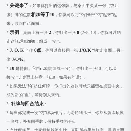
关键来了
*
：如果你打出的这张牌，与桌面中央某一张（或几
相加等于10
张）牌的点数
，你就可以将它们全部“钓”起来”起
来，收回自己面前。
示例
2
8
*
：桌面上有一张
，你打出一张
(2+8=10)，你就可以钓
走这张2和你的8，组成一“钓”。
J, Q, K
0点
J/Q/K
*
当作
。你可以直接用一张
“钓”走桌面上另一
J/Q/K
张
。
10
*
是特例，它自己就能组成一“钓”。你打出一张10，可以直
接“钓”走桌面上任意一张10（如果有的话）。
* 如果无法“钓”起任何牌，你打出的这张牌就只能留在桌面中央，
成为新的“鱼”，等待别人来钓。
补牌与回合结束
3.
：
* 每当你完成一次“钓”牌动作后，无论钓到几张，你都从牌库顶摸
一张牌，补充回手牌，保持手牌为4张。
* 当牌库耗尽，大家继续轮流出牌，直到所有手牌打完。最后桌面