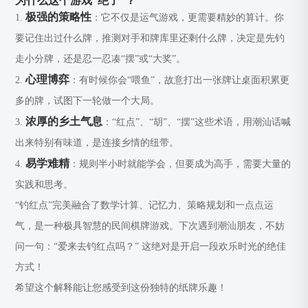
为什么这个游戏“绝了”？
极强的策略性
1.
：它不仅是运气游戏，更需要精妙的算计。你
要记住出过什么牌，推测对手和牌库里还剩什么牌，决定是先钓
走小分牌，还是忍一忍凑“摆”或“大奖”。
心理博弈
2.
：有时候你会“喂鱼”，故意打出一张牌让桌面积累更
多的牌，试图下一轮做一个大局。
浓厚的乡土气息
3.
：“红点”、“胡”、“摆”这些术语，用潮汕话喊
出来特别有味道，是连接乡情的纽带。
易学难精
4.
：规则半小时就能学会，但要成为高手，需要大量的
实践和思考。
“钓红点”完美融合了数学计算、记忆力、策略规划和一点点运
气，是一种极具智慧的民间棋牌游戏。下次遇到潮汕朋友，不妨
问一句：“爱来去钓红点吗？” 这绝对是开启一段欢乐时光的绝佳
方式！
希望这个解释能让您感受到这份独特的纸牌乐趣！