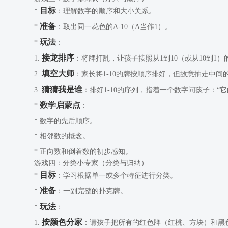
目标
*
：理解数字的顺序和大小关系。
准备
*
：取出同一花色的A-10（A当作1）。
玩法
*
：
接龙排序
1.
：将牌打乱，让孩子按照从1到10（或从10到1
填空大师
2.
：家长将1-10的牌按顺序排好，但故意抽走中间
猜猜我是谁
3.
：排好1-10的序列，指着一个数字问孩子：“
数学启蒙点
*
：
* 数字的先后顺序。
* 相邻数的概念。
* 正向数和倒着数的初步感知。
游戏四：分类小专家（分类与归纳）
目标
*
：学习根据单一或多个特征进行分类。
准备
*
：一副完整的扑克牌。
玩法
*
：
按颜色分家
1.
：请孩子把所有的红色牌（红桃、方块）和黑