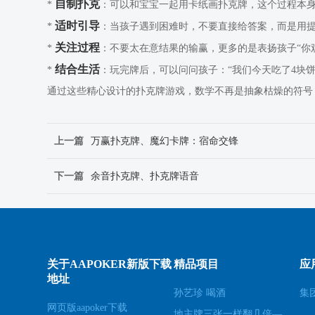
自制扑克
*
：可以和宝宝一起用卡纸画扑克牌，这个过程本
适时引导
*
：当孩子遇到困难时，不要直接给答案，而是用提
关注过程
*
：不要太在意结果的输赢，更多的是表扬孩子“你观
结合生活
*
：玩完牌后，可以问问孩子：“我们今天吃了4块
通过这些精心设计的扑克牌游戏，数学不再是抽象枯燥的符号
上一篇
万赢扑克牌、魔幻卡牌：宿命交锋
下一篇
余音扑克牌、扑克牌语音
关于AAPOKER新版下载
精品项目
应
地址
孙艺珍 喝酒
集
网页版aapoker下载
地主牌三张一样翻几倍—斗地主三数字出牌秘笈