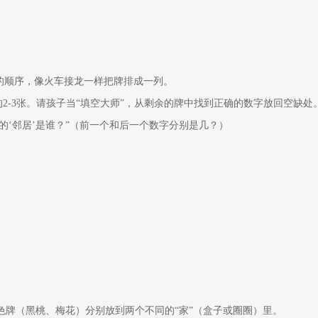
）的顺序，像火车接龙一样把牌排成一列。
的2-3张。请孩子当“填空大师”，从剩余的牌中找到正确的数字放回空缺处
它的‘邻居’是谁？”（前一个和后一个数字分别是几？）
色牌（黑桃、梅花）分别放到两个不同的“家”（盒子或圈圈）里。