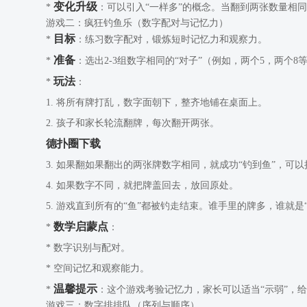
变化升级
*
：可以引入“一样多”的概念。当翻到两张数量相
游戏二：疯狂钓鱼乐（数字配对与记忆力）
目标
*
：练习数字配对，锻炼短时记忆力和观察力。
准备
*
：选出2-3组数字相同的“对子”（例如，两个5，两个
玩法
*
：
1. 将所有牌打乱，数字面朝下，整齐地铺在桌面上。
2. 孩子和家长轮流翻牌，每次翻开两张。
德扑圈下载
3. 如果翻如果翻出的两张牌数字相同，就成功“钓到鱼”，可
4. 如果数字不同，就把牌盖回去，放回原处。
5. 游戏直到所有的“鱼”都被钓走结束。谁手里的牌多，谁就是
数学启蒙点
*
：
* 数字识别与配对。
* 空间记忆和观察能力。
温馨提示
*
：这个游戏考验记忆力，家长可以适当“示弱”，
游戏三：数字排排队（序列与顺序）