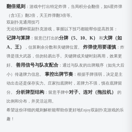
翻倍规则
：游戏中打出特定炸弹，当局积分会翻倍，如6星炸弹
（含3王）翻2倍，天王炸弹翻3倍等。
双副扑克通用技巧
无论玩哪种双副扑克游戏，掌握以下技巧都能帮你提高胜算：
记牌与算牌
分牌（5、10、K）
大牌（如
：留意已打出的
和
A、王）
炸弹使用要谨慎
，估算剩余分数和关键牌位置。
：炸
弹是强大武器，但勿轻易出手。关键牌或关键时刻再用，效果更
善用信号与队友配合
好。
：通过与队友的出牌顺序（如先大后
掌控出牌节奏
小）传递牌力信息。
：根据手牌强弱，决定是主
动出击还是保存实力。庄家扣底牌时，若牌力不强，慎在底牌留
分析牌型结构
对子、连对（拖拉机）
分。
：留意手牌中
的
比例和分布，并灵活运用。
希望这份详细的规则解析能帮助你更好地Enjoy双副扑克游戏的乐
趣！