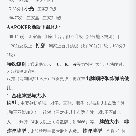
小光
| 5-35分 |
| 庄家升2级 |
| 40-75分 | 庄家赢 | 庄家升1级 |
AAPOKER新版下载地址
| 80-115分 | 闲家赢 | 闲家上台，但不升级（部分地区规则） |
打穿
| 120分及以上 |
| 闲家上台并跳级（如120分升1级，160分升
2级） |
特殊级别
5、10、K、A
：通常遇到
等为“必打级”，无法跳过。
⚡ 双扣规则详析
出牌顺序和炸弹的使
双扣（两副牌共108张）节奏更快，更注重
用
。
1. 基础牌型与大小
牌型
：主要包括单张、对子、三张、顺子（5张或以上点数连续，
2和王不能加入）、连对（三对或以上点数连续，2和王不能加
牌的大小
非
入）、炸弹（4张或以上同点数牌，如6666）等。
：
炸弹牌型
炸弹牌型
：比较牌型中最大牌的点数。
：炸弹>任何