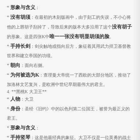
形象与含义
*
：
没有胡须
*
：在最初的木刻版画中，由于刻工的失误，不小心将
没有胡子
他的上唇胡子刮掉了，导致后来的版本大多沿用了这个
唯一一张没有明显胡须的脸
的形象。这是四张K中
。
手持长剑
*
：剑尖触地或指向后方，象征着其用武力捍卫基督教
世界和建立帝国的功绩。
朝向
*
：面向右侧。
为何被选为K
*
：查理曼大帝统一了西欧的大部分地区，推动了
加洛林文艺复兴，是欧洲中世纪早期最伟大的君主。
4. **黑桃K
大卫王**
人物
*
：大卫
身份
*
：圣经《旧约》中的以色列第二位国王，被誉为最正义的
君王。
形象与含义
*
：
手持竖琴
*
：这是他最经典的象征。大卫不仅是一位英勇的战士