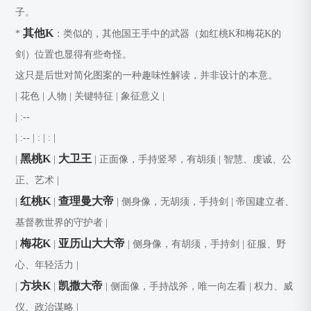
子。
其他K
*
：类似的，其他国王手中的武器（如红桃K和梅花K的
剑）位置也显得有些奇怪。
这只是后世对简化图案的一种趣味性解读，并非设计的本意。
| 花色 | 人物 | 关键特征 | 象征意义 |
| :--
| :--
| : | : |
黑桃K
大卫王
|
|
| 正面像，手持竖琴，有胡须 | 智慧、虔诚、公
正、艺术 |
红桃K
查理曼大帝
|
|
| 侧身像，无胡须，手持剑 | 帝国建立者、
基督教世界的守护者 |
梅花K
亚历山大大帝
|
|
| 侧身像，有胡须，手持剑 | 征服、野
心、年轻活力 |
方块K
凯撒大帝
|
|
| 侧面像，手持战斧，唯一向左看 | 权力、威
仪、政治谋略 |