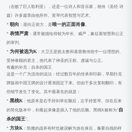
（击败了巨人歌利亚），还是一位诗人和音乐家，相传《圣经·诗
篇》许多篇章由他所作。竖琴代表智慧与艺术。
朝向
唯一的正面肖像
*
：面向正前方，是
。
表情严肃
*
：通常被描绘得较为年长、威严，象征着智慧和公正
的审判。
为何被选为K
*
：大卫王是犹太教和基督教传统中一位理想的、
受神眷顾的君主，他代表了神圣的王权、虔诚与公正。
有趣的补充：自杀的国王
这是一个广为流传的说法：经过数百年的传承和印刷，早期扑克
牌版画中国王牌的设计逐渐固定下来。但由于多次复制翻印，有
些细节发生了变化。其中最著名的就是：
黑桃K
*
：他原本是右手持剑举在脑后，左手持竖琴。但在后来
自
的简化版本中，剑看起来像是插入了他的后脑。黑桃K被称为“
杀的国王
”。
方块K
*
：凯撒的战斧有时也被误解为放在身后，像要自残的样