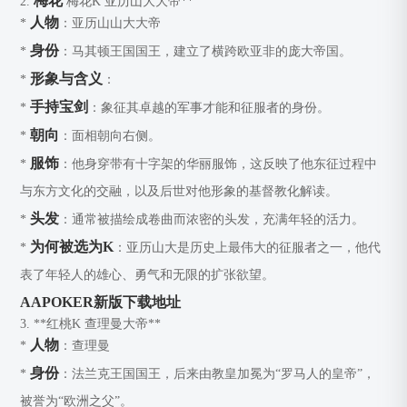
梅花
2.
梅花K
亚历山大大帝**
人物
*
：亚历山山大大帝
身份
*
：马其顿王国国王，建立了横跨欧亚非的庞大帝国。
形象与含义
*
：
手持宝剑
*
：象征其卓越的军事才能和征服者的身份。
朝向
*
：面相朝向右侧。
服饰
*
：他身穿带有十字架的华丽服饰，这反映了他东征过程中
与东方文化的交融，以及后世对他形象的基督教化解读。
头发
*
：通常被描绘成卷曲而浓密的头发，充满年轻的活力。
为何被选为K
*
：亚历山大是历史上最伟大的征服者之一，他代
表了年轻人的雄心、勇气和无限的扩张欲望。
AAPOKER新版下载地址
3. **红桃K
查理曼大帝**
人物
*
：查理曼
身份
*
：法兰克王国国王，后来由教皇加冕为“罗马人的皇帝”，
被誉为“欧洲之父”。