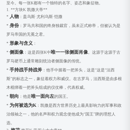
至今。每一张K都有一个独特的名字、姿态和象征物。
1. **方块K
凯撒大帝**
人物
*
：盖乌斯·尤利乌斯·恺撒
身份
*
：罗马共和国的终身独裁官，虽未正式称帝，但被认为是
罗马帝国的无冕之君。
形象与含义
*
：
侧面像
唯一一张侧面肖像
*
：这是四张K中
。这源于这源于古
罗马硬币上通常雕刻统治者侧面像的传统。
手持战手持战斧
*
：他手中握着一把斧头，这是“这是“法西
斯”的标志之一，象征着权力和威仪。在古罗马，法西斯是由多根
木棍绑着一把斧头组成的仪仗棒，代表权威。
朝向
唯一面向左
*
：他是
的国王。
为何被选为K
*
：凯撒是西方世界历史上最具影响力的军事和政
治领袖之一，他的名声和权力观念使他成为“国王”牌的理想人
选。