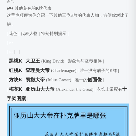
首"。
♠️♥️♦️ 其他花色的K牌代表
这里也顺便为你介绍一下其他三位K牌的代表人物，方便你对比了
解：
| 花色 | 代表人物 | 特别特别提示 |
| :--
| :--
| : |
黑桃K
大卫王
|
|
(King David) | 形象常与竖琴相伴 |
红桃K
查理曼大帝
|
|
(Charlemagne) | 唯一没有胡子的K牌 |
方块K
凯撒大帝
侧面像
|
|
(Julius Caesar) | 唯一的
|
梅花K
亚历山大大帝
十
|
|
(Alexander the Great) | 衣饰上常配有
字架图案
|