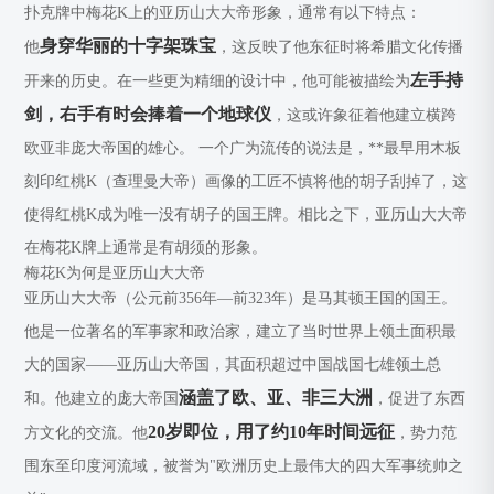
扑克牌中梅花K上的亚历山大大帝形象，通常有以下特点：
身穿华丽的十字架珠宝
他
，这反映了他东征时将希腊文化传播
左手持
开来的历史。在一些更为精细的设计中，他可能被描绘为
剑，右手有时会捧着一个地球仪
，这或许象征着他建立横跨
欧亚非庞大帝国的雄心。
一个广为流传的说法是，**最早用木板
刻印红桃K（查理曼大帝）画像的工匠不慎将他的胡子刮掉了，这
使得红桃K成为唯一没有胡子的国王牌。相比之下，亚历山大大帝
在梅花K牌上通常是有胡须的形象。
梅花K为何是亚历山大大帝
亚历山大大帝（公元前356年—前323年）是马其顿王国的国王。
他是一位著名的军事家和政治家，建立了当时世界上领土面积最
大的国家——亚历山大帝国，其面积超过中国战国七雄领土总
涵盖了欧、亚、非三大洲
和。他建立的庞大帝国
，促进了东西
20岁即位，用了约10年时间远征
方文化的交流。他
，势力范
围东至印度河流域，被誉为"欧洲历史上最伟大的四大军事统帅之