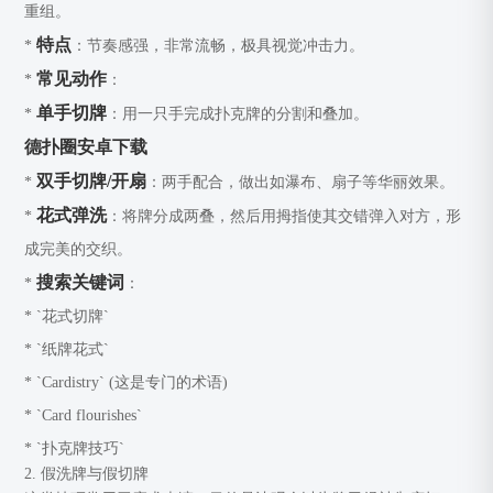
重组。
特点
*
：节奏感强，非常流畅，极具视觉冲击力。
常见动作
*
：
单手切牌
*
：用一只手完成扑克牌的分割和叠加。
德扑圈安卓下载
双手切牌/开扇
*
：两手配合，做出如瀑布、扇子等华丽效果。
花式弹洗
*
：将牌分成两叠，然后用拇指使其交错弹入对方，形
成完美的交织。
搜索关键词
*
：
* `花式切牌`
* `纸牌花式`
* `Cardistry` (这是专门的术语)
* `Card flourishes`
* `扑克牌技巧`
2. 假洗牌与假切牌