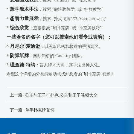
*
：搜索 `Cardistry` 或 `花式切牌`
想学魔术手法
*
：搜索 `假洗牌教学` 或 `控牌教学`
想看力量展示
*
：搜索 `扑克飞牌` 或 `Card throwing`
综合欣赏
*
：直接搜索 `刷扑克牌` 或 `扑克牌技巧`
一些著名的名字（您可以搜索他们看专业表演）：
丹尼尔·麦迪逊
*
：以黑暗风格和极难的手法闻名。
防弹纸牌
*
：国际知名的 Cardistry 团队。
理查德·特纳
*
：盲人牌术大师，其手法出神入化。
希望这个详细的分类能帮助您找到想看的“刷扑克牌”视频！
上一篇
公主与王子打扑克,公主和王子视频大全
下一篇
单手扑克牌花切