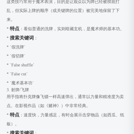
这类技巧常用于魔术表演，目的是让观众以为牌已经被彻底打
乱，但实际上牌的顺序（或关键牌的位置）被完美地保留了下
来。
特点
*
：看似普通的洗牌，实则暗藏玄机，是魔术师的基本功。
搜索关键词
*
：
* `假洗牌`
* `假切牌`
* `False shuffle`
* `False cut`
* `魔术基本功`
3. 射牌/飞牌
用手指将扑克牌像飞镖一样高速弹出，通常以力量和精准度为卖
点。在影视作品（如《赌神》）中非常经典。
特点
*
：速度快，力量感足，有时会展示击穿物品（如西瓜、纸
板）。
搜索关键词
*
：