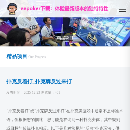
精品项目
Our Projects
扑克反着打_扑克牌反过来打
发布时间：2025-12-23 浏览量：401
“扑克反着打”或“扑克牌反过来打”在扑克牌游戏中通常不是标准术
语，但根据您的描述，您可能是在询问一种扑克变体，其中规则
或目标与传统扑克相反。以下是几种常见的“反向”扑克玩法，供