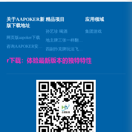
关于AAPOKER新
精品项目
应用领域
版下载地址
孙艺珍 喝酒
集团游戏
网页版aapoker下载
地主牌三张一样翻几倍—斗地主三数字出牌秘笈
咨询AAPOKER安卓下载
四副扑克牌玩法飞—四副牌有什么玩法