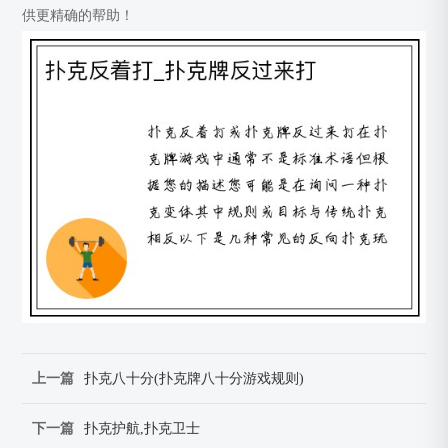
供更精确的帮助！
上一篇
扑克八十分(扑克牌八十分游戏规则)
下一篇
扑克护航,扑克卫士