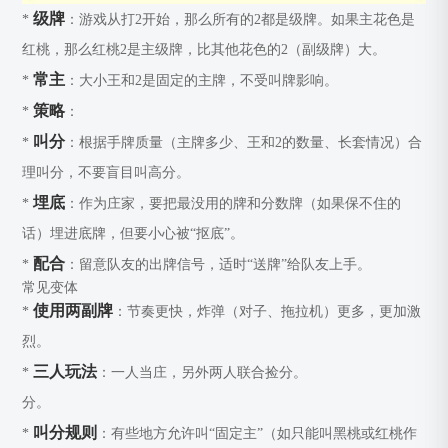
级牌
*
：游戏从打2开始，那么所有的2都是级牌。如果主花色是
红桃，那么红桃2是主级牌，比其他花色的2（副级牌）大。
常主
*
：大小王和2是固定的主牌，不受叫牌影响。
策略
*
：
叫分
*
：根据手牌质量（主牌多少、王和2的数量、长套情况）合
理叫分，不要盲目叫高分。
埋底
*
：作为庄家，要把最没用的牌和分数牌（如果保不住的
话）埋进底牌，但要小心被“抠底”。
配合
*
：留意队友的出牌信号，适时“送牌”给队友上手。
常见变体
使用两副牌
*
：节奏更快，炸弹（对子、拖拉机）更多，更加激
烈。
三人玩法
*
：一人当庄，另外两人联合捡分。
分。
叫分规则
*
：有些地方允许叫“固定主”（如只能叫黑桃或红桃作