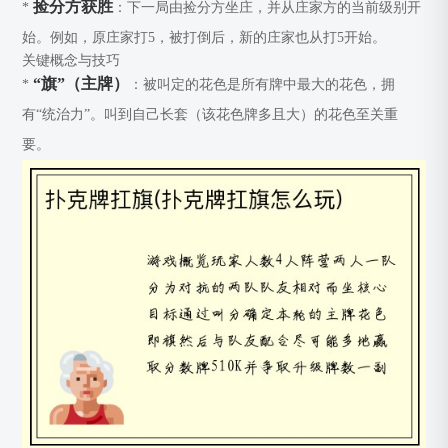
捡分方获胜
*
：下一局由捡分方坐庄，并从庄家方的当前级别开
始。例如，原庄家打5，被打倒后，新的庄家也从打5开始。
关键概念与技巧
“旗”（主牌）
*
：被叫定的花色是所有牌中最大的花色，拥
有“统治力”。叫到自己长套（该花色牌多且大）的花色至关重
要。