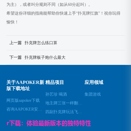
为主），或者叫分规则不同（如从60分起叫）。
希望这份详细的指南能帮助你快速上手“扑克牌扛旗”！祝你玩得
愉快！
上一篇
扑克牌怎么练口算
下一篇
扑克牌板子炮什么最大
关于AAPOKER新
精品项目
应用领域
版下载地址
孙艺珍 喝酒
集团游戏
网页版aapoker下载
地主牌三张一样翻几倍—斗地主三数字出牌秘笈
咨询AAPOKER安卓下载
四副扑克牌玩法飞—四副牌有什么玩法