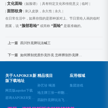
文化面绘
|
（如脸谱） | 具有特定文化和传统意义 | 临时 |
面部纹身
|
| 刺入皮肤，永久性 | 永久 |
在日常生活中，如果你指的是那种派对上、节日里给人画的临时
“脸部彩绘”
“面绘”
图案，说
或简称
是最准确的。
上一篇
四川扑克牌玩法喊三
下一篇
如何辨别优质扑克扑克 怎样辨别扑克牌的真假
关于AAPOKER新
精品项目
应用领域
版下载地址
孙艺珍 喝酒
集团游戏
网页版aapoker下载
地主牌三张一样翻几倍—斗地主三数字出牌秘笈
咨询AAPOKER安卓下载
四副扑克牌玩法飞—四副牌有什么玩法