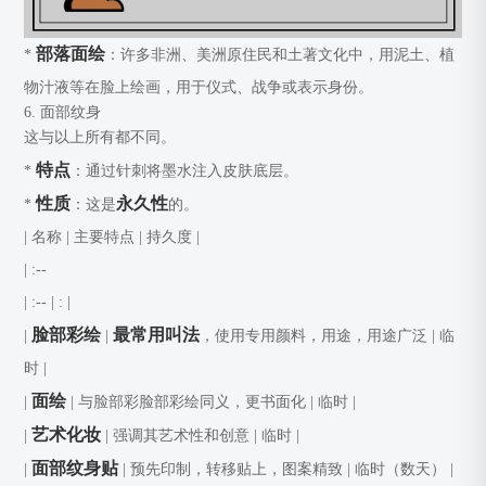
部落面绘
*
：许多非洲、美洲原住民和土著文化中，用泥土、植
物汁液等在脸上绘画，用于仪式、战争或表示身份。
6. 面部纹身
这与以上所有都不同。
特点
*
：通过针刺将墨水注入皮肤底层。
性质
永久性
*
：这是
的。
| 名称 | 主要特点 | 持久度 |
| :--
| :--
| : |
脸部彩绘
最常用叫法
|
|
，使用专用颜料，用途，用途广泛 | 临
时 |
面绘
|
| 与脸部彩脸部彩绘同义，更书面化 | 临时 |
艺术化妆
|
| 强调其艺术性和创意 | 临时 |
面部纹身贴
|
| 预先印制，转移贴上，图案精致 | 临时（数天） |