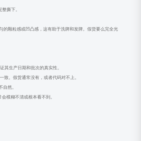
完整撕下。
一种微妙的、均匀的颗粒感或凹凸感，这有助于洗牌和发牌。假货要么完全光
，验证其生产日期和批次的真实性。
代码一致。假货通常没有，或者代码对不上。
不自然。
通常会模糊不清或根本看不到。