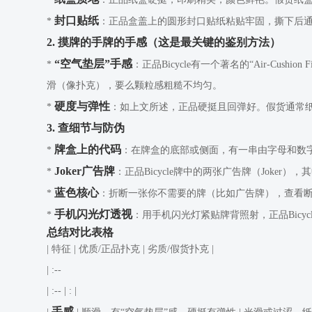
封口贴纸
*
：正品盒盖上的圆形封口贴纸粘贴牢固，撕下后通
2. 摸牌的手牌的手感（这是最关键的鉴别方法）
“空气垫层”手感
*
：正品Bicycle有一个著名的“Air-Cu
滑（像扑克），要么颗粒感粗糙不均匀。
硬度与弹性
*
：如上文所述，正品硬挺且回弹好。假货通常纸
3. 查细节与防伪
牌盒上的代码
*
：在牌盒的底部或侧面，有一串由字母和数
Joker广告牌
*
：正品Bicycle牌中的两张广告牌（Jok
蓝色核心
*
：折断一张你不需要的牌（比如广告牌），查看
手机闪光灯透视
*
：用手机闪光灯紧贴牌背照射，正品Bic
总结对比表格
| 特征 | 优质/正品扑克 | 劣质/假货扑克 |
| :--
| :--
| : |
手感