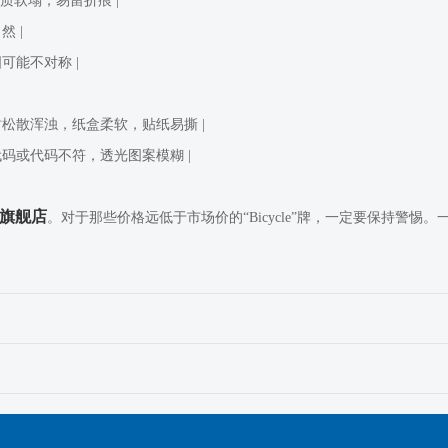
纸质软塌，易留折痕 |
 |
可能不对称 |
封松散浑浊，纸盒柔软，贴纸易撕 |
代码或代码不符，透光图案模糊 |
旗舰店
。对于那些价格远低于市场价的“Bicycle”牌，一定要保持警