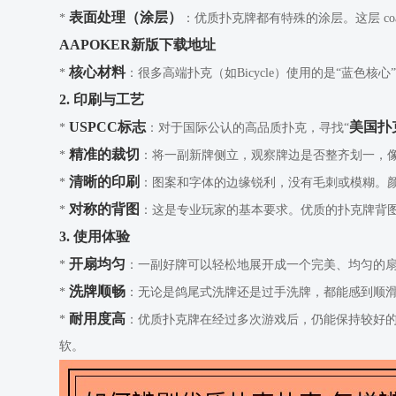
表面处理（涂层）
*
：优质扑克牌都有特殊的涂层。这层 co
AAPOKER新版下载地址
核心材料
*
：很多高端扑克（如Bicycle）使用的是“蓝
2. 印刷与工艺
USPCC标志
美国扑
*
：对于国际公认的高品质扑克，寻找“
精准的裁切
*
：将一副新牌侧立，观察牌边是否整齐划一，
清晰的印刷
*
：图案和字体的边缘锐利，没有毛刺或模糊。
对称的背图
*
：这是专业玩家的基本要求。优质的扑克牌背
3. 使用体验
开扇均匀
*
：一副好牌可以轻松地展开成一个完美、均匀的
洗牌顺畅
*
：无论是鸽尾式洗牌还是过手洗牌，都能感到顺
耐用度高
*
：优质扑克牌在经过多次游戏后，仍能保持较好
软。