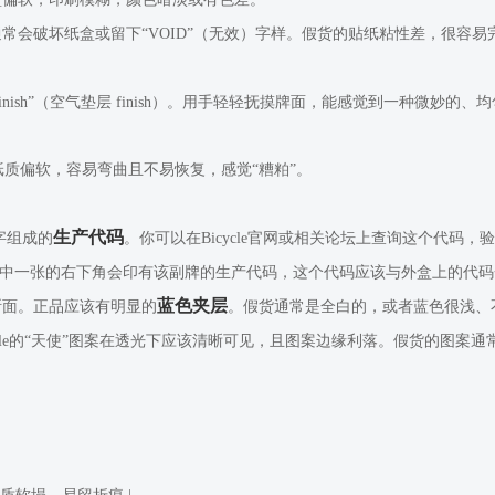
常会破坏纸盒或留下“VOID”（无效）字样。假货的贴纸粘性差，很容易
shion Finish”（空气垫层 finish）。用手轻轻抚摸牌面，能感觉到
质偏软，容易弯曲且不易恢复，感觉“糟粕”。
生产代码
字组成的
。你可以在Bicycle官网或相关论坛上查询这个代码
er），其中一张的右下角会印有该副牌的生产代码，这个代码应该与外盒上的
蓝色夹层
断面。正品应该有明显的
。假货通常是全白的，或者蓝色很浅、
ycle的“天使”图案在透光下应该清晰可见，且图案边缘利落。假货的图案