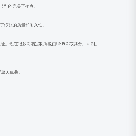
和“涩”的完美平衡点。
表了纸张的质量和耐久性。
等都是品质保证。现在很多高端定制牌也由USPCC或其分厂印制。
牌至关重要。