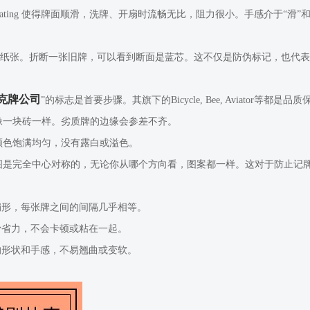
ating 使得牌面顺滑，洗牌、开扇时流畅无比，阻力很小。手感介于“滑”
色核心”纸张。折断一张旧牌，可以看到断面是蓝芯。这不仅是防伪标记，也代
克牌公司
”的标志是首要步骤。其旗下的Bicycle, Bee, Aviator
像一块砖一样。劣质牌的边缘会参差不齐。
颜色饱满均匀，没有露白或溢色。
图是完全中心对称的，无论你从哪个方向看，图案都一样。这对于防止记
扇形，每张牌之间的间隔几乎相等。
滑省力，不会卡顿或粘在一起。
的形状和手感，不易翘曲或变软。