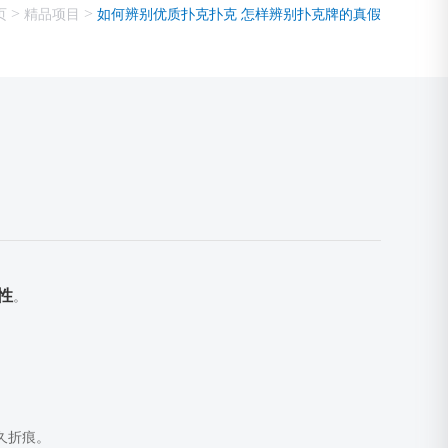
>
>
页
精品项目
如何辨别优质扑克扑克 怎样辨别扑克牌的真假
性
。
久折痕。