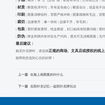
|
| 顺滑，有“空气垫层”感，硬挺有弹性 | 光滑或过涩，
材质
|
| 断面色泽均匀，常有蓝色核心 | 断面全白，或蓝色不自然
印刷
|
| 图案清晰锐利，背图严格对称 | 图案模糊有毛边，背图
裁切
|
| 边缘整齐，像一块砖 | 边缘不齐，有毛刺 |
包装
|
| 塑封紧致透明，纸盒硬挺，封口贴纸有防撕功能 | 塑
防伪
|
| 牌盒和牌内有对应生产代码，透光可见清晰图案 | 无
最后建议：
正规的商场、文具店或授权的线上
购买扑克牌时，请选择
能帮助您选到心仪的好牌！
上一篇
在脸上画图案的叫什么
下一篇
岳阳扑克记忆—益阳扑克牌玩法