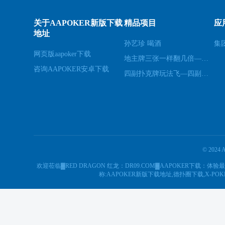
关于AAPOKER新版下载
精品项目
应
地址
孙艺珍 喝酒
集
网页版aapoker下载
地主牌三张一样翻几倍—斗地主三数字出牌秘笈
咨询AAPOKER安卓下载
四副扑克牌玩法飞—四副牌有什么玩法
© 202
欢迎莅临▓RED DRAGON 红龙：DR09.COM▓AAPOKER下载：体
称:AAPOKER新版下载地址,德扑圈下载,X-